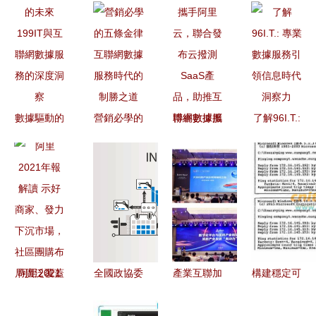
數據驅動的
營銷必學的
博睿數據攜
了解96I.T.:
未來 199IT
五條金律
手阿里云，
專業數據服
與互聯網數
互聯網數據
聯合發布云
務引領信息
據服務的深
服務時代的
撥測SaaS
時代洞察力
度洞察
制勝之道
產品，助推
互聯網數據
服務再升級
阿里2021
全國政協委
產業互聯加
構建穩定可
年報解讀
員 5G助推
速跑，天馬
靠的企業互
示好商家、
中國邁向高
集團雙獎加
聯網服務