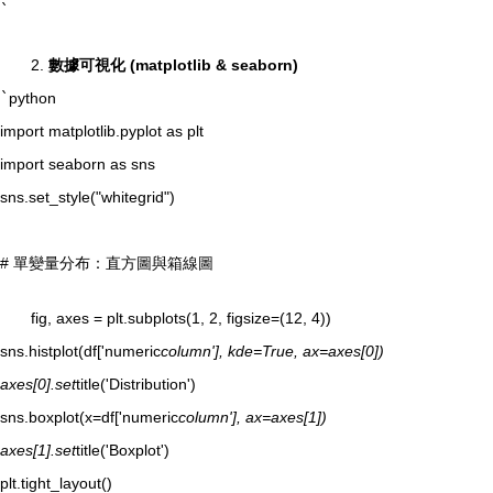
`
2.
數據可視化 (matplotlib & seaborn)
`
python
import matplotlib.pyplot as plt
import seaborn as sns
sns.set_style("whitegrid")
# 單變量分布：直方圖與箱線圖
fig, axes = plt.subplots(1, 2, figsize=(12, 4))
sns.histplot(df['numeric
column'], kde=True, ax=axes[0])
axes[0].set
title('Distribution')
sns.boxplot(x=df['numeric
column'], ax=axes[1])
axes[1].set
title('Boxplot')
plt.tight_layout()