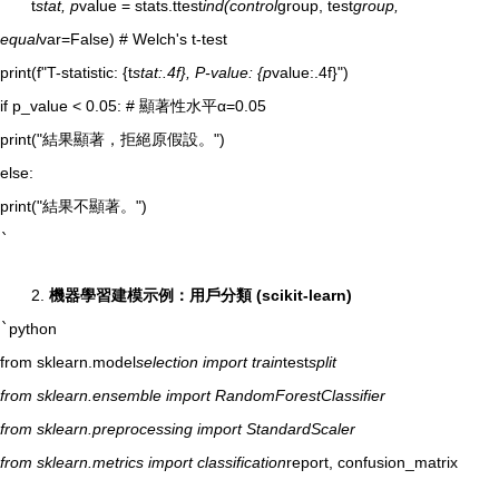
t
stat, p
value = stats.ttest
ind(control
group, test
group,
equal
var=False) # Welch's t-test
print(f"T-statistic: {t
stat:.4f}, P-value: {p
value:.4f}")
if p_value < 0.05: # 顯著性水平α=0.05
print("結果顯著，拒絕原假設。")
else:
print("結果不顯著。")
`
2.
機器學習建模示例：用戶分類 (scikit-learn)
`
python
from sklearn.model
selection import train
test
split
from sklearn.ensemble import RandomForestClassifier
from sklearn.preprocessing import StandardScaler
from sklearn.metrics import classification
report, confusion_matrix