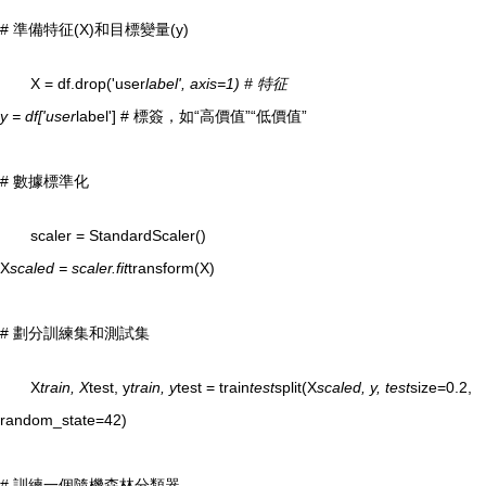
# 準備特征(X)和目標變量(y)
X = df.drop('user
label', axis=1) # 特征
y = df['user
label'] # 標簽，如“高價值”“低價值”
# 數據標準化
scaler = StandardScaler()
X
scaled = scaler.fit
transform(X)
# 劃分訓練集和測試集
X
train, X
test, y
train, y
test = train
test
split(X
scaled, y, test
size=0.2,
random_state=42)
# 訓練一個隨機森林分類器