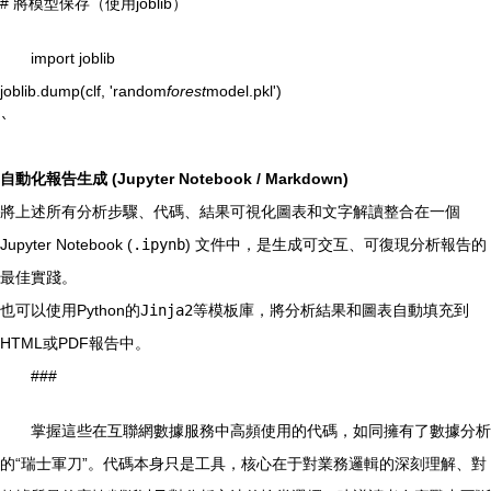
# 將模型保存（使用joblib）
import joblib
joblib.dump(clf, 'random
forest
model.pkl')
`
自動化報告生成 (Jupyter Notebook / Markdown)
將上述所有分析步驟、代碼、結果可視化圖表和文字解讀整合在一個
Jupyter Notebook (
.ipynb
) 文件中，是生成可交互、可復現分析報告的
最佳實踐。
也可以使用Python的
Jinja2
等模板庫，將分析結果和圖表自動填充到
HTML或PDF報告中。
###
掌握這些在互聯網數據服務中高頻使用的代碼，如同擁有了數據分析
的“瑞士軍刀”。代碼本身只是工具，核心在于對業務邏輯的深刻理解、對