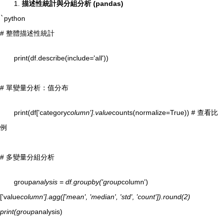
1.
描述性統計與分組分析 (pandas)
`
python
# 整體描述性統計
print(df.describe(include='all'))
# 單變量分析：值分布
print(df['category
column'].value
counts(normalize=True)) # 查看比
例
# 多變量分組分析
group
analysis = df.groupby('group
column')
['value
column'].agg(['mean', 'median', 'std', 'count']).round(2)
print(group
analysis)