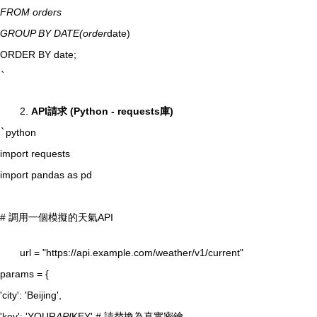
FROM orders
GROUP BY DATE(order
date)
ORDER BY date;
`
2.
API請求 (Python - requests庫)
`
python
import requests
import pandas as pd
# 調用一個模擬的天氣API
url = "https://api.example.com/weather/v1/current"
params = {
'city': 'Beijing',
'key': 'YOUR
API
KEY' # 請替換為真實密鑰