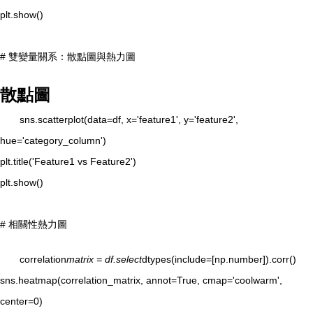
plt.show()
# 雙變量關系：散點圖與熱力圖
散點圖
sns.scatterplot(data=df, x='feature1', y='feature2',
hue='category_column')
plt.title('Feature1 vs Feature2')
plt.show()
# 相關性熱力圖
correlation
matrix = df.select
dtypes(include=[np.number]).corr()
sns.heatmap(correlation_matrix, annot=True, cmap='coolwarm',
center=0)