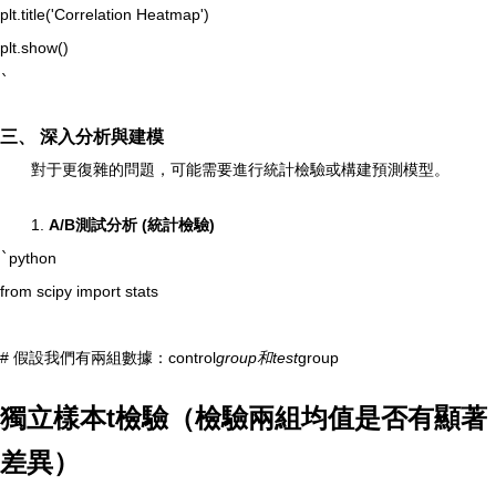
plt.title('Correlation Heatmap')
plt.show()
`
三、 深入分析與建模
對于更復雜的問題，可能需要進行統計檢驗或構建預測模型。
1.
A/B測試分析 (統計檢驗)
`
python
from scipy import stats
# 假設我們有兩組數據：control
group和test
group
獨立樣本t檢驗（檢驗兩組均值是否有顯著
差異）