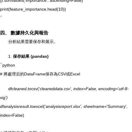
}).sort
values('importance', ascending=False)
print(feature_importance.head(10))
`
四、 數據持久化與報告
分析結果需要保存和展示。
1.
保存結果 (pandas)
`
python
# 將處理后的DataFrame保存為CSV或Excel
df
cleaned.to
csv('cleaned
data.csv', index=False, encoding='utf-8-
sig')
df
analysis
result.to
excel('analysis
report.xlsx', sheet
name='Summary',
index=False)