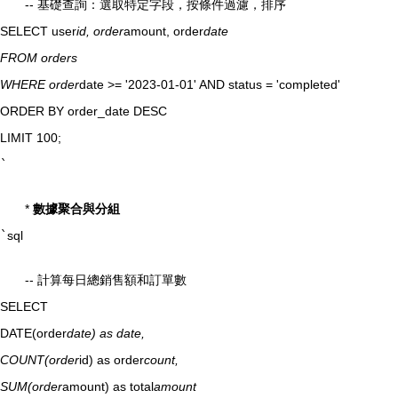
-- 基礎查詢：選取特定字段，按條件過濾，排序
SELECT user
id, order
amount, order
date
FROM orders
WHERE order
date >= '2023-01-01' AND status = 'completed'
ORDER BY order_date DESC
LIMIT 100;
`
*
數據聚合與分組
`
sql
-- 計算每日總銷售額和訂單數
SELECT
DATE(order
date) as date,
COUNT(order
id) as order
count,
SUM(order
amount) as total
amount