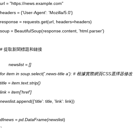
url = "https://news.example.com"
headers = {'User-Agent': 'Mozilla/5.0'}
response = requests.get(url, headers=headers)
soup = BeautifulSoup(response.content, 'html.parser')
# 提取新聞標題和鏈接
news
list = []
for item in soup.select('.news-title a'): # 根據實際網頁CSS選擇器修改
title = item.text.strip()
link = item['href']
news
list.append({'title': title, 'link': link})
df
news = pd.DataFrame(news
list)
`