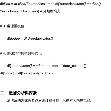
df
filled = df.fillna({'numeric
column': df['numeric
column'].median(),
'text
column': 'Unknown'}) # 分類型填充
# 3. 處理重復值
df
dedup = df.drop
duplicates()
# 4. 數據類型轉換與格式化
df['date
column'] = pd.to
datetime(df['date_column'])
df['price'] = df['price'].astype(float)
`
二、 數據分析與探索
清洗后的數據需要通過統計和可視化來探索其內在規律。