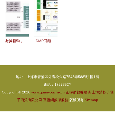
發力下沉市
質量的工業
冕數字經濟
基于
場，社區團
互聯網與數
大會背后的
Windows
購布局廣泛
據服務新時
數據服務破
Server
覆蓋
代
局
2003的IDC
服務器部署
數據驅動，
DMP回顧
創新引領
佛山塑模產
互聯網保險
業集群數字
公司的轉型
化轉型方案
與突圍
亮相，智塑
地址：上海市青浦區外青松公路7548弄588號1幢1層
云平臺搶眼
電話：1727852**
Copyright © 2026
www.quanyouche.cn
互聯網數據服務
上海清乾子電
子商貿有限公司
互聯網數據服務
版權所有
Sitemap