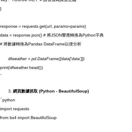
}
response = requests.get(url, params=params)
data = response.json() # 將JSON響應轉換為Python字典
# 將數據轉換為Pandas DataFrame以便分析
df
weather = pd.DataFrame([data['data']])
print(df
weather.head())
`
3.
網頁數據抓取 (Python - BeautifulSoup)
`
python
import requests
from bs4 import BeautifulSoup