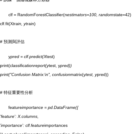
clf = RandomForestClassifier(n
estimators=100, random
state=42)
clf.fit(X
train, y
train)
# 預測與評估
y
pred = clf.predict(X
test)
print(classification
report(y
test, y
pred))
print("Confusion Matrix:\n", confusion
matrix(y
test, y
pred))
# 特征重要性分析
feature
importance = pd.DataFrame({
'feature': X.columns,
'importance': clf.feature
importances